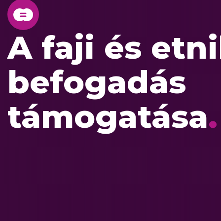
A faji és etn
befogadás
támogatása
.