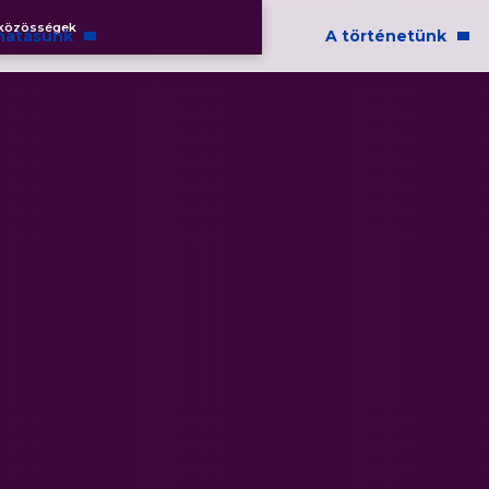
 közösségek
hatásunk
A történetünk
közösségre
Rólunk
és elfogadás
Fenntarthatóság
alati felelősségvállalás