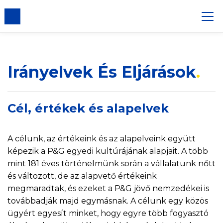
gadása
Irányelvek És Eljárások
Cél, értékek és alapelvek
A célunk, az értékeink és az alapelveink együtt
képezik a P&G egyedi kultúrájának alapjait. A több
mint 181 éves történelmünk során a vállalatunk nőtt
és változott, de az alapvető értékeink
megmaradtak, és ezeket a P&G jövő nemzedékei is
továbbadják majd egymásnak. A célunk egy közös
ügyért egyesít minket, hogy egyre több fogyasztó