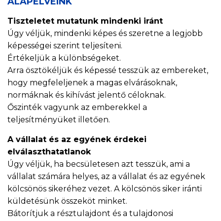
ALAPELVEINK
Tiszteletet mutatunk mindenki iránt
Úgy véljük, mindenki képes és szeretne a legjobb
képességei szerint teljesíteni.
Értékeljük a különbségeket.
Arra ösztökéljük és képessé tesszük az embereket,
hogy megfeleljenek a magas elvárásoknak,
normáknak és kihívást jelentő céloknak.
Őszinték vagyunk az emberekkel a
teljesítményüket illetően.
A vállalat és az egyének érdekei
elválaszthatatlanok
Úgy véljük, ha becsületesen azt tesszük, ami a
vállalat számára helyes, az a vállalat és az egyének
kölcsönös sikeréhez vezet. A kölcsönös siker iránti
küldetésünk összeköt minket.
Bátorítjuk a résztulajdont és a tulajdonosi