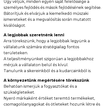
Úgy véljük, minden egyén saját felelőssége a
személyes fejlődés és mások fejlődésének segítése.
Bátorítjuk és elvárjuk a kiemelkedő műszaki
ismereteket és a megvalósítás során mutatott
kiválóságot.
A legjobbak szeretnénk lenni
Arra törekszünk, hogy a legjobbak legyünk a
vállalatunk számára stratégiailag fontos
területeken.
A teljesítményünket szigorúan a legjobbakhoz
mérjük a vállalaton belül és kívül.
Tanulunk a sikereinkből és a kudarcainkból is.
A környezetünk megértésére törekszünk
Behatóan ismerjük a fogyasztókat és a
szükségleteiket.
Nyerő márkaként értéket teremtő termékeket,
csomagolóanyagokat és ötleteket hozunk létre és