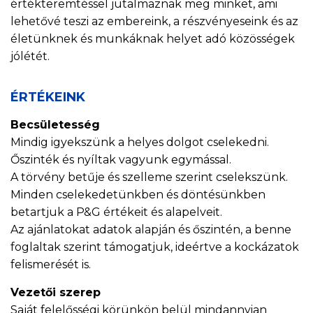
értékteremtéssel jutalmaznak meg minket, ami
lehetővé teszi az embereink, a részvényeseink és az
életünknek és munkáknak helyet adó közösségek
jólétét.
ÉRTÉKEINK
Becsületesség
Mindig igyekszünk a helyes dolgot cselekedni.
Őszinték és nyíltak vagyunk egymással.
A törvény betűje és szelleme szerint cselekszünk.
Minden cselekedetünkben és döntésünkben
betartjuk a P&G értékeit és alapelveit.
Az ajánlatokat adatok alapján és őszintén, a benne
foglaltak szerint támogatjuk, ideértve a kockázatok
felismerését is.
Vezetői szerep
Saját felelősségi körünkön belül mindannyian