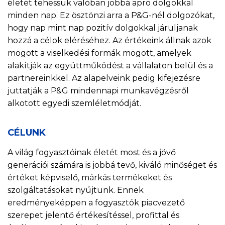
életét tehessük valóban jobbá apró dolgokkal
minden nap. Ez ösztönzi arra a P&G-nél dolgozókat,
hogy nap mint nap pozitív dolgokkal járuljanak
hozzá a célok eléréséhez. Az értékeink állnak azok
mögött a viselkedési formák mögött, amelyek
alakítják az együttműködést a vállalaton belül és a
partnereinkkel. Az alapelveink pedig kifejezésre
juttatják a P&G mindennapi munkavégzésről
alkotott egyedi szemléletmódját.
CÉLUNK
A világ fogyasztóinak életét most és a jövő
generációi számára is jobbá tevő, kiváló minőséget és
értéket képviselő, márkás termékeket és
szolgáltatásokat nyújtunk. Ennek
eredményeképpen a fogyasztók piacvezető
szerepet jelentő értékesítéssel, profittal és