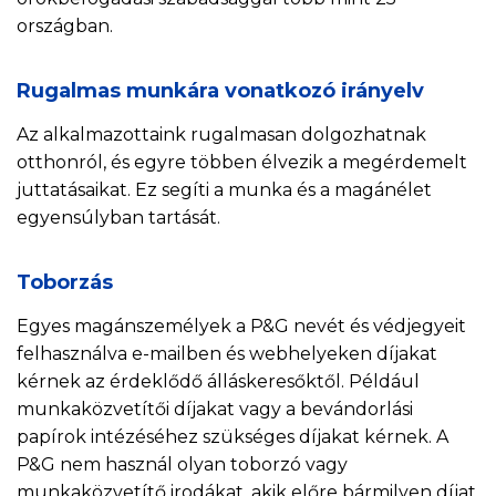
országban.
Rugalmas munkára vonatkozó irányelv
Az alkalmazottaink rugalmasan dolgozhatnak
otthonról, és egyre többen élvezik a megérdemelt
juttatásaikat. Ez segíti a munka és a magánélet
egyensúlyban tartását.
Toborzás
Egyes magánszemélyek a P&G nevét és védjegyeit
felhasználva e-mailben és webhelyeken díjakat
kérnek az érdeklődő álláskeresőktől. Például
munkaközvetítői díjakat vagy a bevándorlási
papírok intézéséhez szükséges díjakat kérnek. A
P&G nem használ olyan toborzó vagy
munkaközvetítő irodákat, akik előre bármilyen díjat