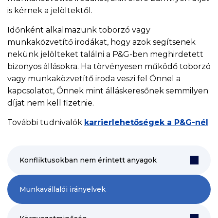
is kérnek a jelöltektől.
Időnként alkalmazunk toborzó vagy
munkaközvetítő irodákat, hogy azok segítsenek
nekünk jelölteket találni a P&G-ben meghirdetett
bizonyos állásokra. Ha törvényesen működő toborzó
vagy munkaközvetítő iroda veszi fel Önnel a
kapcsolatot, Önnek mint álláskeresőnek semmilyen
díjat nem kell fizetnie.
További tudnivalók
karrierlehetőségek a P&G-nél
Konfliktusokban nem érintett anyagok
Munkavállalói irányelvek