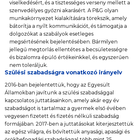
viselkedésért, és a tisztességes verseny mellett a
szenvedélyes győzni akarásért. A P&G olyan
munkakörnyezet kialakítására törekszik, amely
bátorítja a nyílt kommunikációt, és támogatja a
dolgozókat a szabályok esetleges
megsértésének bejelentésében. Bármilyen
jellegű megtorlás ellentétes a becsületességre
és bizalomra épülő értékeinkkel, és egyszerűen
nem toleráljuk.
Szülési szabadságra vonatkozó irányelv
2016-ban bejelentettük, hogy az Egyesült
Államokban javítunk a szülési szabadsággal
kapcsolatos juttatásainkon, amely akár egy év
szabadságot is tartalmaz a gyermek első évében
vegyesen fizetett és fizetés nélküli szabadság
formájában. 2017-ben a juttatásokat kiterjesztettük
az egész világra, és bővítettük anyasági, apasági és
örökbefogadási szabadsággal több mint 25