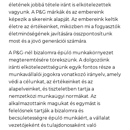
életének jobbá tétele iránt is elkötelezettek
vagyunk. A P&G márkák és az embereink
képezik a sikereink alapját. Az embereink keltik
életre az értékeinket, miközben mi a fogyasztók
életminőségének javítására összpontosítunk
most és a jövő generációi számára.
A P&G-nél bizalomra épülő munkakörnyezet
megteremtésére törekszünk. A dolgozóink
iránti elkötelezettségünk egyik fontos része a
munkavállalói jogokra vonatkozó irányelv, amely
védi a célunkat, az értékeinket és az
alapelveinket, és tiszteletben tartja a
nemzetközi munkaügyi normákat. Az
alkalmazottaink magukat és egymást is
felelősnek tartják a bizalomra és
becsületességre épülő munkáért, a vállalat
vezetőjeként és tulajdonosaként való