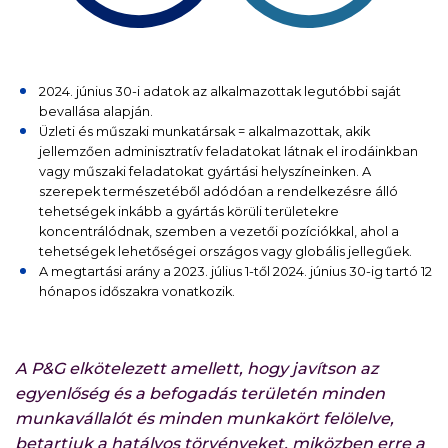
2024. június 30-i adatok az alkalmazottak legutóbbi saját
bevallása alapján.
Üzleti és műszaki munkatársak = alkalmazottak, akik
jellemzően adminisztratív feladatokat látnak el irodáinkban
vagy műszaki feladatokat gyártási helyszíneinken. A
szerepek természetéből adódóan a rendelkezésre álló
tehetségek inkább a gyártás körüli területekre
koncentrálódnak, szemben a vezetői pozíciókkal, ahol a
tehetségek lehetőségei országos vagy globális jellegűek.
A megtartási arány a 2023. július 1-től 2024. június 30-ig tartó 12
hónapos időszakra vonatkozik.
A P&G elkötelezett amellett, hogy javítson az
egyenlőség és a befogadás területén minden
munkavállalót és minden munkakört felölelve,
betartjuk a hatályos törvényeket, miközben erre a