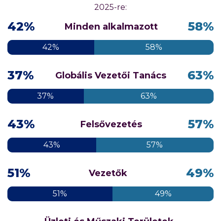
2025-re:
42%
58%
Minden alkalmazott
42%
58%
37%
63%
Globális Vezetői Tanács
37%
63%
43%
57%
Felsővezetés
43%
57%
51%
49%
Vezetők
51%
49%