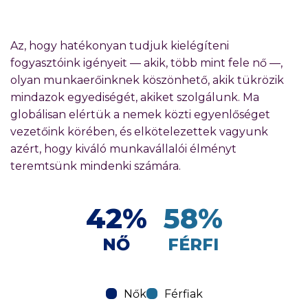
Az, hogy hatékonyan tudjuk kielégíteni
fogyasztóink igényeit — akik, több mint fele nő —,
olyan munkaerőinknek köszönhető, akik tükrözik
mindazok egyediségét, akiket szolgálunk. Ma
globálisan elértük a nemek közti egyenlőséget
vezetőink körében, és elkötelezettek vagyunk
azért, hogy kiváló munkavállalói élményt
teremtsünk mindenki számára.
42%
58%
NŐ
FÉRFI
Nők
Férfiak