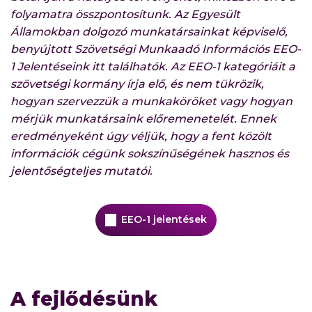
folyamatra összpontosítunk. Az Egyesült
Államokban dolgozó munkatársainkat képviselő,
benyújtott Szövetségi Munkaadó Információs EEO-
1 Jelentéseink itt találhatók. Az EEO-1 kategóriáit a
szövetségi kormány írja elő, és nem tükrözik,
hogyan szervezzük a munkaköröket vagy hogyan
mérjük munkatársaink előremenetelét. Ennek
eredményeként úgy véljük, hogy a fent közölt
információk cégünk sokszínűségének hasznos és
jelentőségteljes mutatói.
EEO-1 jelentések
A fejlődésünk