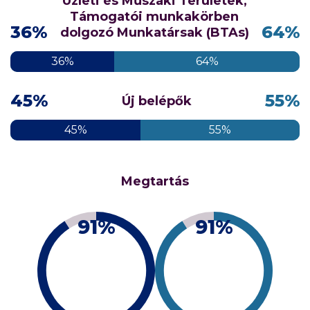
Üzleti és Műszaki Területek,
Támogatói munkakörben
36%
64%
dolgozó Munkatársak (BTAs)
36%
64%
45%
55%
Új belépők
45%
55%
Megtartás
91%
91%